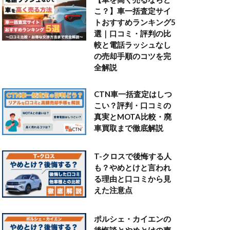
こ？】車一括査定サイ
トおすすめランキング5
選｜口コミ・評判の比
較と電話ラッシュなし
の売却手順のコツを完
全解説
CTN車一括査定はしつ
こい？評判・口コミの
真実とMOTA比較・廃
車買取まで徹底解説
T-クロスで後悔する人
も？やめとけと言われ
る理由と口コミから見
えた注意点
ポルシェ・カイエンの