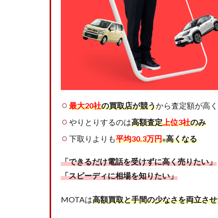
最大20社
の買取店が競う
から査定額が高く
やりとりするのは
高額査定
上位3社
のみ
下取りよりも
平均30.3万円
高くなる
※
「できるだけ電話を受けずに高く売りたい」
「スピーディに相場を知りたい」
MOTAは
高額買取と手間の少なさを両立させ