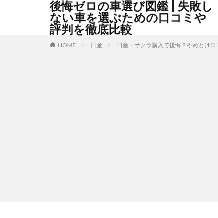
後悔ゼロの車選び図鑑 | 失敗し
ない車を選ぶための口コミや
評判を徹底比較
HOME
日産
日産・サクラ購入で後悔？やめとけ口