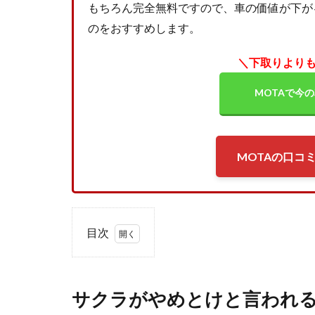
もちろん完全無料ですので、車の価値が下が
のをおすすめします。
＼下取りよりも
MOTAで今
MOTAの口コ
目次
1
サク
ラが
サクラがやめとけと言われる
やめ
とけ