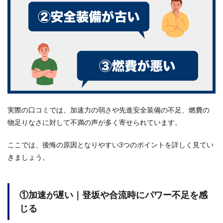
い」
の3
つ
1.1
①加
速が
遅い
｜登
坂や
合流
時に
パワ
実際の口コミでは、加速力の弱さや先進安全装備の不足、燃費の
ー不
物足りなさに対して不満の声が多く寄せられています。
足を
感じ
る
ここでは、後悔の原因となりやすい3つのポイントを詳しく見てい
きましょう。
1.2
②安
全装
備が
①加速が遅い｜登坂や合流時にパワー不足を感
古い
｜現
じる
行車