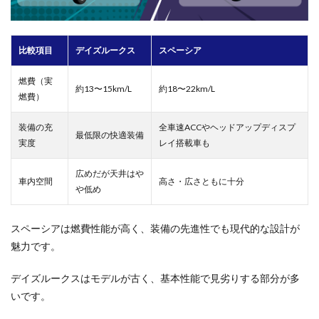
比較項目
デイズルークス
スペーシア
燃費（実
約13〜15km/L
約18〜22km/L
燃費）
装備の充
全車速ACCやヘッドアップディスプ
最低限の快適装備
実度
レイ搭載車も
広めだが天井はや
車内空間
高さ・広さともに十分
や低め
スペーシアは燃費性能が高く、装備の先進性でも現代的な設計が
魅力です。
デイズルークスはモデルが古く、基本性能で見劣りする部分が多
いです。