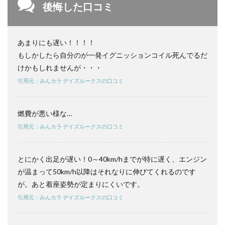
後悔した口コミ
N-
BOX
を比
較｜
あまりにも遅い！！！！
選ぶ
なら
もしかしたら自分のが一発イグニッションコイル死んでるだ
どっ
けかもしれませんが・・・
ち？
引用元：みんカラ デイズルークスの口コミ
4.2
デイ
ズル
燃費が悪い様な…
ーク
ス vs
引用元：みんカラ デイズルークスの口コミ
スペ
ーシ
アを
とにかく出足が遅い！0～40km/hまでが特に遅く、エンジン
比較
｜選
が温まって50km/h以降はそれなりに伸びてくれるのです
ぶな
が。あと着座姿勢が定まりにくいです。
らど
っ
引用元：みんカラ デイズルークスの口コミ
ち？
4.3