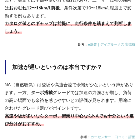
は
おおむね12〜16km/L前後
、条件次第で10〜18km/L程度まで変
動する例もあります。
カタログ値とのギャップは前提に、走行条件を踏まえて判断しま
しょう。
参考：
e燃費｜デイズルークス 実燃費
加速が遅いというのは本当ですか？
NA（自然吸気）は登坂や高速合流で余裕が少ないという声があり
ます。一方、
ターボ搭載グレード
では加速の力強さが増し、負荷
の高い場面でも余裕を感じやすいとの評価が見られます。用途に
合わせたグレード選びがポイントです。
高速や坂が多いならターボ、街乗り中心ならNAでも十分という選
び分けがおすすめ。
参考：
カーセンサー｜口コミ・評価