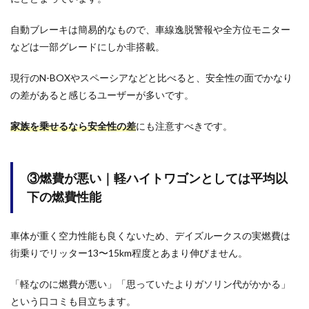
ズル
ーク
自動ブレーキは簡易的なもので、車線逸脱警報や全方位モニター
スを
などは一部グレードにしか非搭載。
買っ
て後
悔し
現行のN-BOXやスペーシアなどと比べると、安全性の面でかなり
た人
の差があると感じるユーザーが多いです。
の悪
い口
コミ
家族を乗せるなら安全性の差
にも注意すべきです。
まと
め
3
③燃費が悪い｜軽ハイトワゴンとしては平均以
デイ
下の燃費性能
ズル
ーク
スを
買っ
車体が重く空力性能も良くないため、デイズルークスの実燃費は
て満
街乗りでリッター13〜15km程度とあまり伸びません。
足し
てい
「軽なのに燃費が悪い」「思っていたよりガソリン代がかかる」
る人
の良
という口コミも目立ちます。
い口