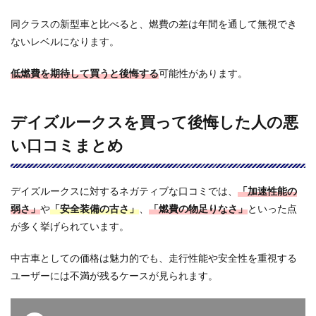
コミ
同クラスの新型車と比べると、燃費の差は年間を通して無視でき
まと
め
ないレベルになります。
4
デ
低燃費を期待して買うと後悔する
可能性があります。
イズル
ークス
と「N-
BOX」
デイズルークスを買って後悔した人の悪
「スペ
ーシ
い口コミまとめ
ア」
「タン
ト」の
違いを
デイズルークスに対するネガティブな口コミでは、
「加速性能の
比較｜
弱さ」
や
「安全装備の古さ」
、
「燃費の物足りなさ」
といった点
選ぶな
が多く挙げられています。
らどっ
ち？
中古車としての価格は魅力的でも、走行性能や安全性を重視する
4.1
ユーザーには不満が残るケースが見られます。
デイ
ズル
ーク
ス vs