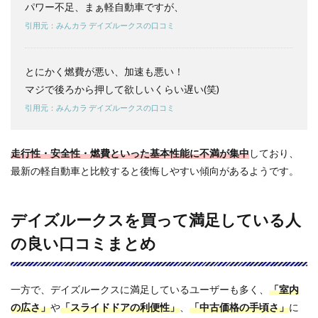
パワー不足、まぁ軽自動車ですが、
デイ
ズル
引用元：みんカラ デイズルークスの口コミ
ーク
ス vs
タン
とにかく燃費が悪い、加速も悪い！
トを
比較
マジで後ろから押して欲しいくらい遅い(笑)
｜選
引用元：みんカラ デイズルークスの口コミ
ぶな
らど
っ
ち？
走行性・安全性・燃費といった基本性能に不満が集中
しており、
最新の軽自動車と比較すると後悔しやすい傾向があるようです。
5
デイ
ズル
ーク
デイズルークスを買って満足している人
スを
おす
の良い口コミまとめ
すめ
する
人／
一方で、デイズルークスに満足しているユーザーも多く、
おす
「室内
すめ
の広さ」
や
「スライドドアの利便性」
、
「中古価格の手頃さ」
に
しな