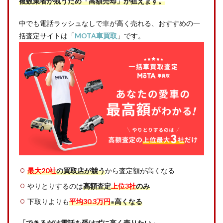
複数業者が競うため「高額売却」が狙えます。
中でも電話ラッシュなしで車が高く売れる、おすすめの一
括査定サイトは「
MOTA車買取
」です。
最大20社
の買取店が競う
から査定額が高くなる
やりとりするのは
高額査定
上位3社
のみ
下取りよりも
平均30.3万円
高くなる
※
「できるだけ電話を受けずに高く売りたい」