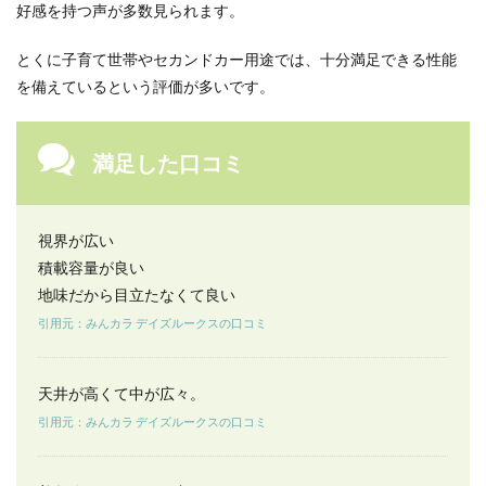
好感を持つ声が多数見られます。
い人
5.1
とくに子育て世帯やセカンドカー用途では、十分満足できる性能
デイ
を備えているという評価が多いです。
ズル
ーク
スの
実燃
満足した口コミ
費は
どれ
くら
いで
視界が広い
す
か？
積載容量が良い
地味だから目立たなくて良い
5.2
加速
引用元：みんカラ デイズルークスの口コミ
が遅
いと
いう
天井が高くて中が広々。
のは
本当
引用元：みんカラ デイズルークスの口コミ
です
か？