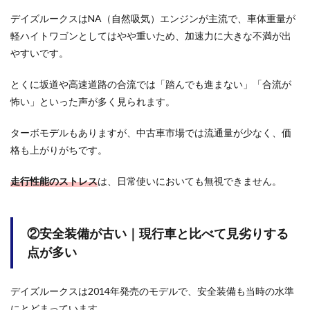
と比
べて
デイズルークスはNA（自然吸気）エンジンが主流で、車体重量が
見劣
軽ハイトワゴンとしてはやや重いため、加速力に大きな不満が出
りす
る点
やすいです。
が多
い
とくに坂道や高速道路の合流では「踏んでも進まない」「合流が
1.3
怖い」といった声が多く見られます。
③燃
費が
ターボモデルもありますが、中古車市場では流通量が少なく、価
悪い
｜軽
格も上がりがちです。
ハイ
トワ
走行性能のストレス
は、日常使いにおいても無視できません。
ゴン
とし
ては
平均
②安全装備が古い｜現行車と比べて見劣りする
以下
の燃
点が多い
費性
能
デイズルークスは2014年発売のモデルで、安全装備も当時の水準
2
にとどまっています。
デイ