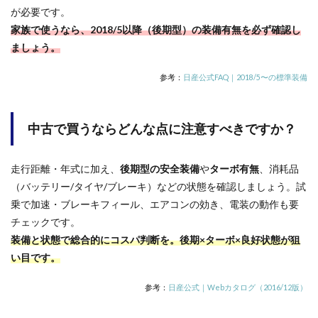
が必要です。
家族で使うなら、2018/5以降（後期型）の装備有無を必ず確認し
ましょう。
参考：
日産公式FAQ｜2018/5〜の標準装備
中古で買うならどんな点に注意すべきですか？
走行距離・年式に加え、
後期型の安全装備
や
ターボ有無
、消耗品
（バッテリー/タイヤ/ブレーキ）などの状態を確認しましょう。試
乗で加速・ブレーキフィール、エアコンの効き、電装の動作も要
チェックです。
装備と状態で総合的にコスパ判断を。後期×ターボ×良好状態が狙
い目です。
参考：
日産公式｜Webカタログ（2016/12版）