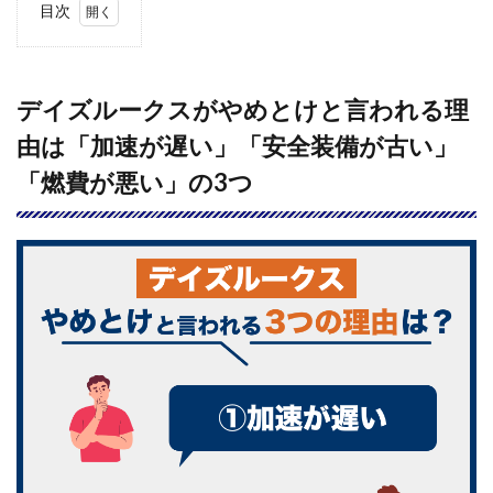
目次
1
デイ
ズル
ーク
デイズルークスがやめとけと言われる理
スが
由は「加速が遅い」「安全装備が古い」
やめ
とけ
「燃費が悪い」の3つ
と言
われ
る理
由は
「加
速が
遅
い」
「安
全装
備が
古
い」
「燃
費が
悪