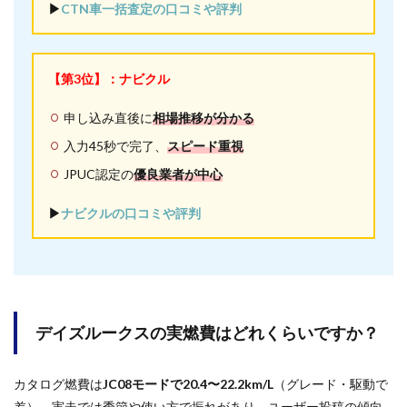
▶︎
CTN車一括査定の口コミや評判
【第3位】：ナビクル
申し込み直後に
相場推移が分かる
入力45秒で完了、
スピード重視
JPUC認定の
優良業者が中心
▶︎
ナビクルの口コミや評判
デイズルークスの実燃費はどれくらいですか？
カタログ燃費は
JC08モードで20.4〜22.2km/L
（グレード・駆動で
差）。実走では季節や使い方で振れがあり、ユーザー投稿の傾向