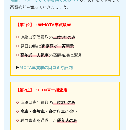
高額売却を狙っていきましょう。
【第1位】：👑MOTA車買取👑
連絡は高価買取の
上位3社のみ
翌日18時に
査定額が一斉開示
高年式・人気車
の高額売却に最適
▶︎
MOTA車買取の口コミや評判
【第2位】：CTN車一括査定
連絡は高価買取の
上位3社のみ
廃車・事故車・多走行車
に強い
独自審査を通過した
優良店のみ