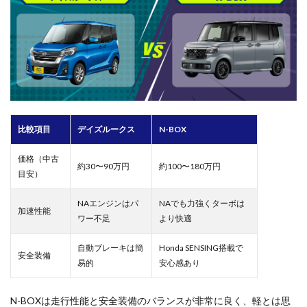
比較項目
デイズルークス
N-BOX
価格（中古
約30〜90万円
約100〜180万円
目安）
NAエンジンはパ
NAでも力強くターボは
加速性能
ワー不足
より快適
自動ブレーキは簡
Honda SENSING搭載で
安全装備
易的
安心感あり
N-BOXは走行性能と安全装備のバランスが非常に良く、軽とは思