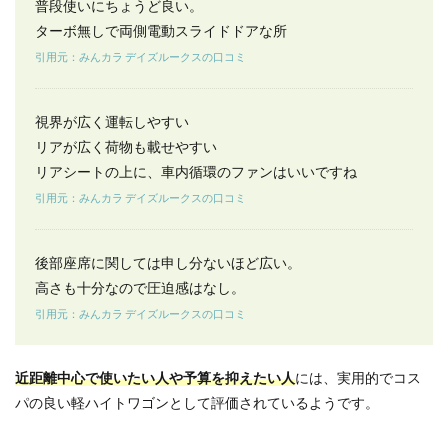
普段使いにちょうど良い。
5.3
どん
ターボ無しで両側電動スライドドアな所
な人
引用元：みんカラ デイズルークスの口コミ
にデ
イズ
ルー
クス
視界が広く運転しやすい
は向
リアが広く荷物も載せやすい
いて
リアシートの上に、車内循環のファンはいいですね
いま
す
引用元：みんカラ デイズルークスの口コミ
か？
5.4
安全
後部座席に関しては申し分ないほど広い。
性能
高さも十分なので圧迫感はなし。
はど
の程
引用元：みんカラ デイズルークスの口コミ
度期
待で
きま
近距離中心で使いたい人や予算を抑えたい人
には、実用的でコス
す
パの良い軽ハイトワゴンとして評価されているようです。
か？
5.5