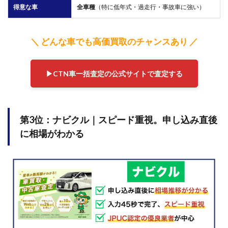
と答
得意な車
全車種
（特に低年式・過走行・事故車に強い）
え
7.1
車を
＼ どんな車でも高価買取のチャンスあり ／
売っ
ては
いけ
▶︎CTN車一括査定の公式サイトで査定する
ない
のは
何月
です
か？
第3位：ナビクル｜
スピード重視。申し込み直後
7.2
に相場がわかる
車買
取の
電話
を無
視し
たら
どう
なり
ます
か？