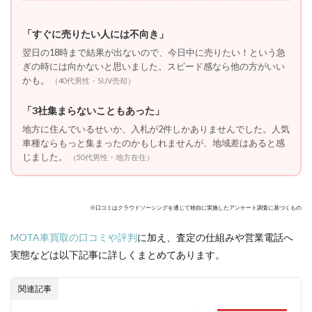
を最
優先
する
「すぐに売りたい人には不向き」
なら
翌日の18時まで結果が出ないので、今日中に売りたい！という急
「提
携数
ぎの時には向かないと思いました。スピード感なら他の方がいい
重視
かも。
（40代男性・SUV売却）
型」
「3社集まらないこともあった」
3.4
🔰 3.
地方に住んでいるせいか、入札が2件しかありませんでした。人気
初め
車種ならもっと集まったのかもしれませんが、地域差はあると感
てで
じました。
（50代男性・地方在住）
不安
なら
「サ
ポー
※口コミはクラウドソーシングを通じて独自に実施したアンケート調査に基づくもの
ト重
視
MOTA車買取の口コミや評判
に加え、査定の仕組みや営業電話へ
型」
実態などは以下記事に詳しくまとめてあります。
3.5
🛡️ 4.
プラ
関連記事
イバ