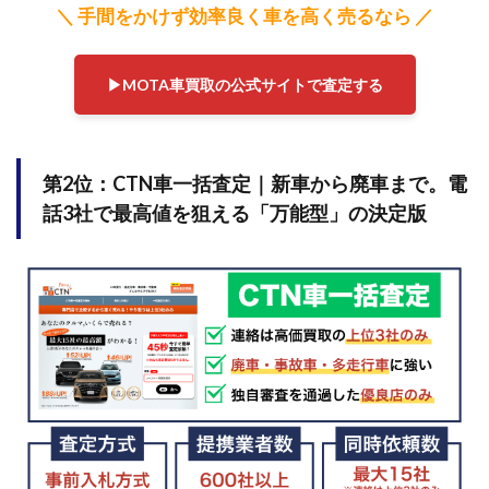
力で
＼ 手間をかけず効率良く車を高く売るなら ／
複数
の査
定額
を比
▶︎MOTA車買取の公式サイトで査定する
較で
きる
4.2
複数
第2位：CTN車一括査定｜
新車から廃車まで。電
の買
話3社で最高値を狙える「万能型」の決定版
取業
者が
競う
から
高額
査定
が出
やす
い
4.3
車買
取業
者か
らの