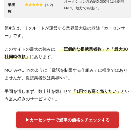
オークション含め約5,000社は圧倒的
業者
（4.9）
No.1。地方でも強い。
数
第4位は、リクルートが運営する業界最大級の老舗「カーセンサ
ー」です。
このサイトの最大の強みは、
「圧倒的な提携業者数」と「最大30
社同時依頼」
にあります。
MOTAやCTNのように「電話を制限する仕組み」は標準ではあり
ませんが、提携業者数は業界No.1。
手間を惜しまず、数十社を競わせて
「1円でも高く売りたい」
とい
う玄人好みのサービスです。
▶︎カーセンサーで愛車の価格をチェックする