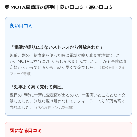
目的
💬 MOTA車買取の評判｜良い口コミ・悪い口コミ
別お
すす
めサ
ービ
良い口コミ
ス早
見表
3.2
「電話が鳴り止まないストレスから解放された」
⚖️ 1.
以前、別の一括査定を使った時は電話が鳴り止まず地獄でした
価格
が、MOTAは本当に3社からしか来ませんでした。しかも事前に査
と楽
さを
定額がわかっているから、話が早くて楽でした。
（30代男性・アル
両立
ファード売却）
する
なら
「効率よく高く売れて満足」
「事
前入
翌日の18時に一斉に査定額が出るので、一番高いところとだけ交
札
渉しました。無駄な駆け引きなしで、ディーラーより30万も高く
型」
売れました。
（40代女性・N-BOX売却）
3.3
🔥 2.
高価
気になる口コミ
買取