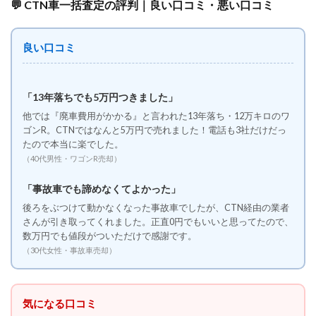
💬 CTN車一括査定の評判｜良い口コミ・悪い口コミ
後に
減額
や再
良い口コミ
交渉
が起
きる
可能
「13年落ちでも5万円つきました」
性が
ある
他では『廃車費用がかかる』と言われた13年落ち・12万キロのワ
ゴンR。CTNではなんと5万円で売れました！電話も3社だけだっ
6
たので本当に楽でした。
車一
（40代男性・ワゴンR売却）
括査
定の
流れ
「事故車でも諦めなくてよかった」
は？
後ろをぶつけて動かなくなった事故車でしたが、CTN経由の業者
自宅
さんが引き取ってくれました。正直0円でもいいと思ってたので、
で査
定と
数万円でも値段がついただけで感謝です。
引き
（30代女性・事故車売却）
渡し
まで
完了
する
気になる口コミ