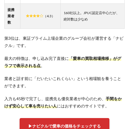
年の車売
提携
却は
160社以上。JPUC認定店中心だが、
「MOTA」
業者
（4.3）
絶対数は少なめ
か
数
「CTN」
を選べば
失敗しな
第3位は、東証プライム上場企業のグループ会社が運営する「ナビ
い
クル」です。
最大の特徴は、申し込み完了直後に
「愛車の買取相場推移」がグ
ラフで表示される点
。
業者と話す前に「だいたいこれくらい」という相場観を養うこと
ができます。
入力も45秒で完了し、提携先も優良業者が中心のため、
手間をか
けず安心して車を売りたい人
にはおすすめのサイトです。
▶︎ナビクルで愛車の価格をチェックする