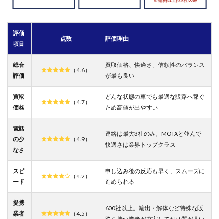
電話
連絡
を減
評価
らす
点数
評価理由
こと
項目
も可
能
総合
買取価格、快適さ、信頼性のバランス
（4.6）
評価
が最も良い
5
車一
括査
買取
どんな状態の車でも最適な販路へ繋ぐ
（4.7）
定は
価格
ため高値が出やすい
やめ
たほ
電話
うが
連絡は最大3社のみ。MOTAと並んで
い
の少
（4.9）
快適さは業界トップクラス
い？
なさ
ウワ
サの
スピ
申し込み後の反応も早く、スムーズに
理由
（4.2）
ード
進められる
を検
証
提携
5.1
600社以上。輸出・解体など特殊な販
業者
（4.5）
しつ
路を持つ業者が充実しており質が高い