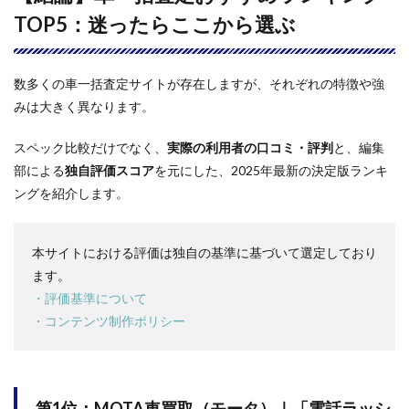
で。
TOP5：迷ったらここから選ぶ
電話3
社で
最高
値を
数多くの車一括査定サイトが存在しますが、それぞれの特徴や強
狙え
みは大きく異なります。
る
「万
能
スペック比較だけでなく、
実際の利用者の口コミ・評判
と、編集
型」
部による
独自評価スコア
を元にした、2025年最新の決定版ランキ
の決
定版
ングを紹介します。
2.3
第3
本サイトにおける評価は独自の基準に基づいて選定しており
位：
ナビ
ます。
クル
・評価基準について
｜ス
・コンテンツ制作ポリシー
ピー
ド重
視。
申し
込み
直後
第1位：MOTA車買取（モータ）｜
「電話ラッシ