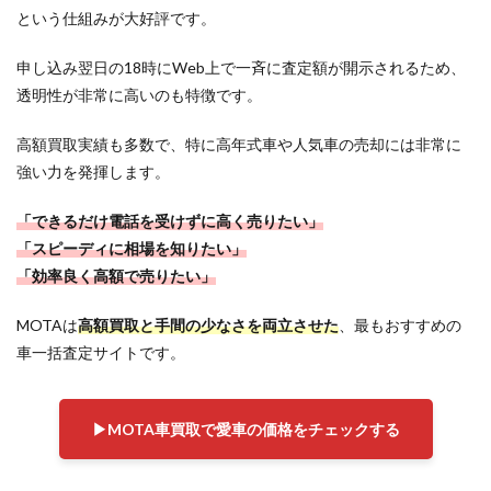
査定
という仕組みが大好評です。
サイ
ト一
申し込み翌日の18時にWeb上で一斉に査定額が開示されるため、
覧
透明性が非常に高いのも特徴です。
3
車一
高額買取実績も多数で、特に高年式車や人気車の売却には非常に
括査
定サ
強い力を発揮します。
イト
の選
「できるだけ電話を受けずに高く売りたい」
び
方！
「スピーディに相場を知りたい」
あな
「効率良く高額で売りたい」
たに
合う
のは
MOTAは
高額買取と手間の少なさを両立させた
、最もおすすめの
どの
車一括査定サイトです。
タイ
プ？
3.1
▶︎MOTA車買取で愛車の価格をチェックする
【一
発回
答】