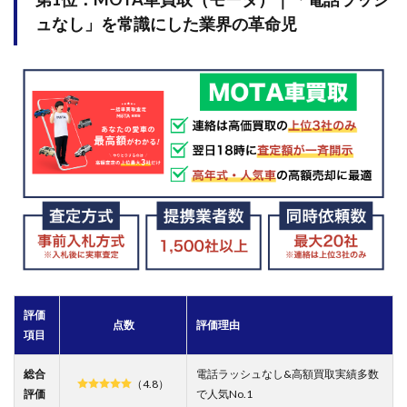
に相
ュなし」を常識にした業界の革命児
場が
わか
る
2.4
第4
位：
カー
セン
サー
｜圧
倒的
な業
者数
で
「理
論上
の最
評価
高
点数
評価理由
値」
項目
を狙
う
総合
電話ラッシュなし&高額買取実績多数
（4.8）
評価
で人気No.1
2.5