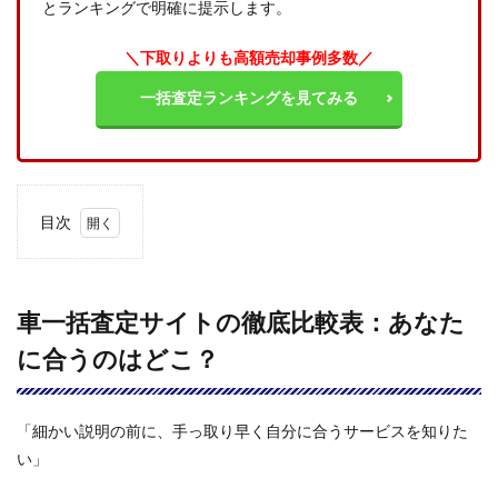
とランキングで明確に提示します。
＼下取りよりも高額売却事例多数／
一括査定ランキングを見てみる
目次
1
車一
括査
定サ
車一括査定サイトの徹底比較表：あなた
イト
に合うのはどこ？
の徹
底比
較
表：
「細かい説明の前に、手っ取り早く自分に合うサービスを知りた
あな
たに
い」
合う
のは