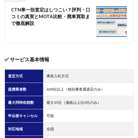
6.4
CTN車一括査定はしつこい？評判・口
📝 売
コミの真実とMOTA比較・廃車買取ま
買契
で徹底解説
約と
必要
書類
の提
出
6.5
✅ サービス基本情報
💰 車
両の
引き
査定方式
事前入札方式
渡
し・
提携業者数
600社以上（独自審査通過店のみ）
入金
7
最大同時依頼数
最大15社（連絡は上位3社のみ）
車一
括査
申込後キャンセル
可能
定の
よく
ある
対応地域
全国
質問