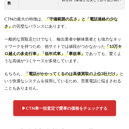
数
こい
営業
や強
CTNの最大の特徴は、
「守備範囲の広さ」と「電話連絡の少な
引な
交渉
さ」
の完璧なバランスにあります。
を受
ける
一般的な買取店だけでなく、輸出業者や解体業者とも強力なネッ
こと
があ
トワークを持つため、他サイトでは値段がつかなかった
「10万キ
る
ロ越えの多走行車」「低年式車」「事故車」
であっても、驚くよ
5.2
うな高値がつくケースが多発しています。
買取
業者
もちろん、
「電話がかかってくるのは高価買取の上位3社だけ」
と
から
いう快適なシステムを採用しているため、営業電話に悩まされる
の電
話が
こともありません。
一気
にか
かっ
てく
▶︎CTN車一括査定で愛車の価格をチェックする
る
5.3
契約