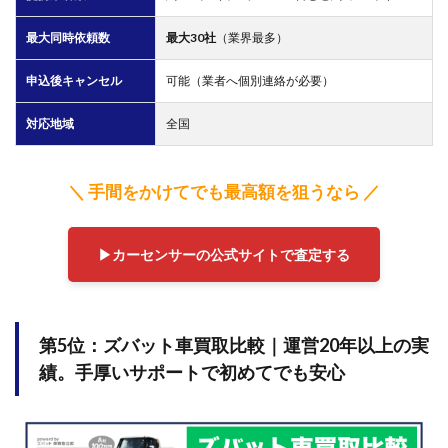
最大同時依頼数
最大30社
（業界最多）
申込後キャンセル
可能（業者へ個別連絡が必要）
対応地域
全国
＼ 手間をかけてでも最高額を狙うなら ／
▶︎カーセンサーの公式サイトで査定する
第5位：ズバット車買取比較｜
運営20年以上の実
績。手厚いサポートで初めてでも安心