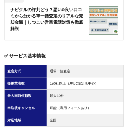
ナビクルの評判どう？悪い&良い口コ
ミから分かる車一括査定のリアルな売
却金額｜しつこい営業電話対策も徹底
解説
✅ サービス基本情報
査定方式
通常一括査定
提携業者数
160社以上（JPUC認定店中心）
最大同時依頼数
最大10社
申込後キャンセル
可能（専用フォームあり）
対応地域
全国