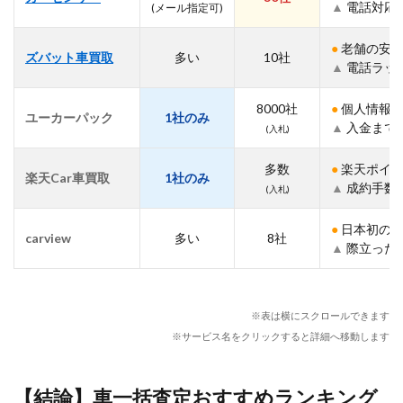
▲
電話対応
(メール指定可)
タ）
｜
「電
●
老舗の安心
ズバット車買取
多い
10社
話ラ
▲
電話ラッ
ッシ
ュな
し」
8000社
●
個人情報が
ユーカーパック
1社のみ
を常
▲
入金まで
(入札)
識に
した
多数
●
楽天ポイン
業界
楽天Car車買取
1社のみ
▲
成約手数
の革
(入札)
命児
●
日本初の実績
2.2
carview
多い
8社
▲
際立った
第2
位：
CTN
車一
括査
※表は横にスクロールできます
定｜
※サービス名をクリックすると詳細へ移動します
新車
から
廃車
【結論】車一括査定おすすめランキング
ま