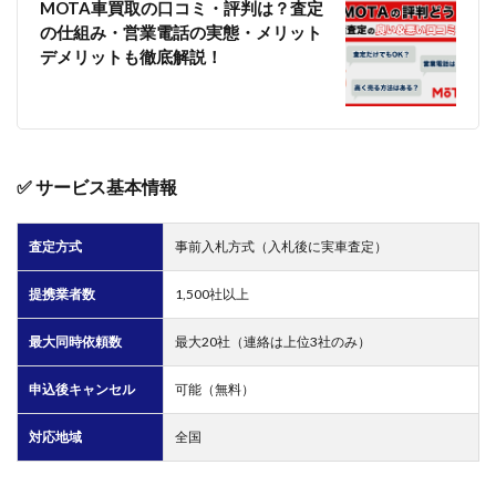
シー
MOTA車買取の口コミ・評判は？査定
重視
の仕組み・営業電話の実態・メリット
なら
デメリットも徹底解説！
「オ
ーク
ショ
ン
型」
4
✅ サービス基本情報
車一
括査
定と
査定方式
事前入札方式（入札後に実車査定）
は？
基本
提携業者数
1,500社以上
をわ
かり
やす
最大同時依頼数
最大20社（連絡は上位3社のみ）
く解
説
申込後キャンセル
可能（無料）
4.1
一度
対応地域
全国
の情
報入