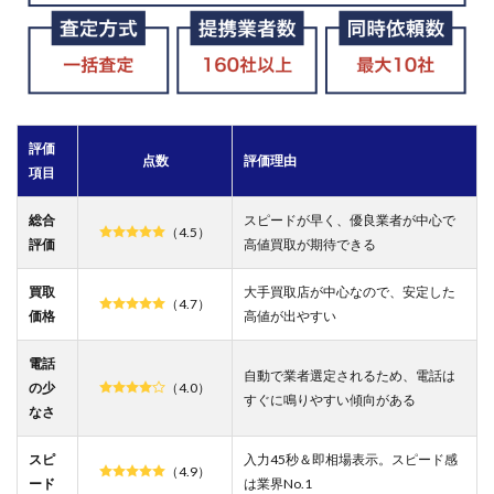
7.3
車の
査定
をし
ても
らう
のに
評価
いく
点数
評価理由
項目
らか
かり
ます
総合
スピードが早く、優良業者が中心で
（4.5）
か？
評価
高値買取が期待できる
7.4
買取
大手買取店が中心なので、安定した
電話
（4.7）
のか
価格
高値が出やすい
かっ
てこ
電話
ない
自動で業者選定されるため、電話は
の少
（4.0）
車買
すぐに鳴りやすい傾向がある
なさ
取は
あ
る？
スピ
入力45秒＆即相場表示。スピード感
（4.9）
ード
は業界No.1
8
2026