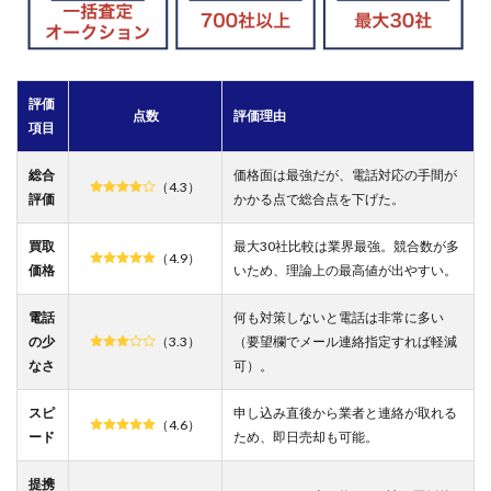
評価
点数
評価理由
項目
総合
価格面は最強だが、電話対応の手間が
（4.3）
評価
かかる点で総合点を下げた。
買取
最大30社比較は業界最強。競合数が多
（4.9）
価格
いため、理論上の最高値が出やすい。
電話
何も対策しないと電話は非常に多い
の少
（3.3）
（要望欄でメール連絡指定すれば軽減
なさ
可）。
スピ
申し込み直後から業者と連絡が取れる
（4.6）
ード
ため、即日売却も可能。
提携