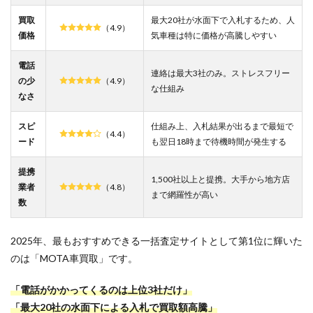
第5
位：
買取
最大20社が水面下で入札するため、人
（4.9）
ズバ
価格
気車種は特に価格が高騰しやすい
ット
車買
電話
取比
連絡は最大3社のみ。ストレスフリー
の少
（4.9）
較｜
な仕組み
運営
なさ
20年
以上
スピ
仕組み上、入札結果が出るまで最短で
の実
（4.4）
ード
も翌日18時まで待機時間が発生する
績。
手厚
いサ
提携
1,500社以上と提携。大手から地方店
ポー
業者
（4.8）
トで
まで網羅性が高い
数
初め
てで
も安
2025年、最もおすすめできる一括査定サイトとして第1位に輝いた
心
のは「MOTA車買取」です。
2.6
その
「電話がかかってくるのは上位3社だけ」
他の
一括
「最大20社の水面下による入札で買取額高騰」