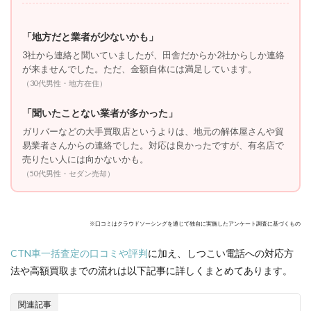
6.1
📱
Web
「地方だと業者が少ないかも」
サイ
3社から連絡と聞いていましたが、田舎だからか2社からしか連絡
トか
が来ませんでした。ただ、金額自体には満足しています。
ら申
し込
（30代男性・地方在住）
み
「聞いたことない業者が多かった」
6.2
📞 査
ガリバーなどの大手買取店というよりは、地元の解体屋さんや貿
定日
易業者さんからの連絡でした。対応は良かったですが、有名店で
時の
売りたい人には向かないかも。
調整
（50代男性・セダン売却）
（電
話・
メー
ル）
※口コミはクラウドソーシングを通じて独自に実施したアンケート調査に基づくもの
6.3
CTN車一括査定の口コミや評判
に加え、しつこい電話への対応方
🚙 実
車査
法や高額買取までの流れは以下記事に詳しくまとめてあります。
定と
価格
交渉
関連記事