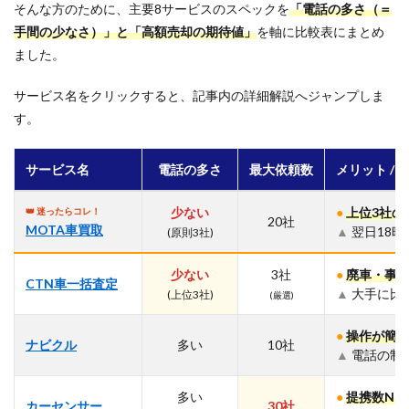
そんな方のために、主要8サービスのスペックを
「電話の多さ（＝
ど
こ？
手間の少なさ）」と「高額売却の期待値」
を軸に比較表にまとめ
ました。
2
【結
論】車
サービス名をクリックすると、記事内の詳細解説へジャンプしま
一括査
す。
定おす
すめラ
ンキン
サービス名
電話の多さ
最大依頼数
メリット / 
グ
TOP5：
迷った
少ない
●
上位3社の
👑 迷ったらコレ！
20社
らここ
MOTA車買取
▲
翌日18
(原則3社)
から選
ぶ
少ない
3社
●
廃車・事
CTN車一括査定
2.1
▲
大手に比
(上位3社)
(厳選)
第1
位：
●
操作が簡
MOTA
ナビクル
多い
10社
車買
▲
電話の制
取
（モ
多い
●
提携数No
ー
カーセンサー
30社