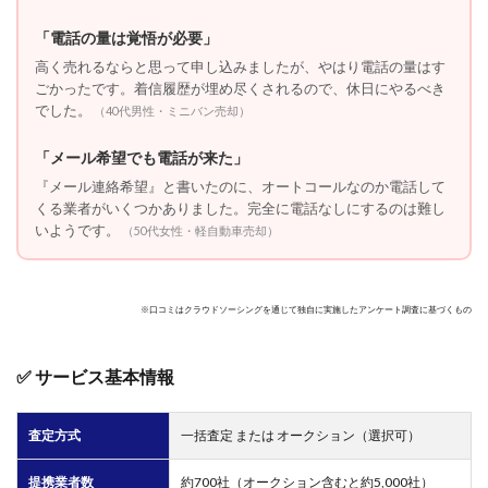
「電話の量は覚悟が必要」
高く売れるならと思って申し込みましたが、やはり電話の量はす
ごかったです。着信履歴が埋め尽くされるので、休日にやるべき
でした。
（40代男性・ミニバン売却）
「メール希望でも電話が来た」
『メール連絡希望』と書いたのに、オートコールなのか電話して
くる業者がいくつかありました。完全に電話なしにするのは難し
いようです。
（50代女性・軽自動車売却）
※口コミはクラウドソーシングを通じて独自に実施したアンケート調査に基づくもの
✅ サービス基本情報
査定方式
一括査定 または オークション（選択可）
提携業者数
約700社（オークション含むと約5,000社）