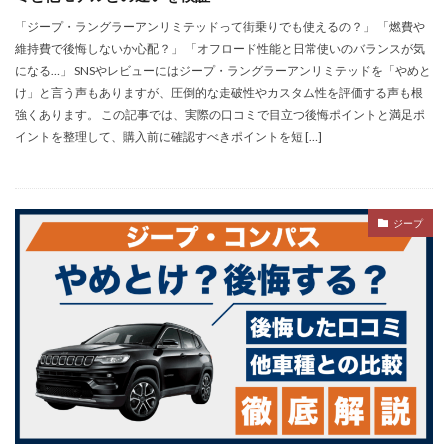
「ジープ・ラングラーアンリミテッドって街乗りでも使えるの？」 「燃費や
維持費で後悔しないか心配？」 「オフロード性能と日常使いのバランスが気
になる…」 SNSやレビューにはジープ・ラングラーアンリミテッドを「やめと
け」と言う声もありますが、圧倒的な走破性やカスタム性を評価する声も根
強くあります。 この記事では、実際の口コミで目立つ後悔ポイントと満足ポ
イントを整理して、購入前に確認すべきポイントを短 […]
ジープ