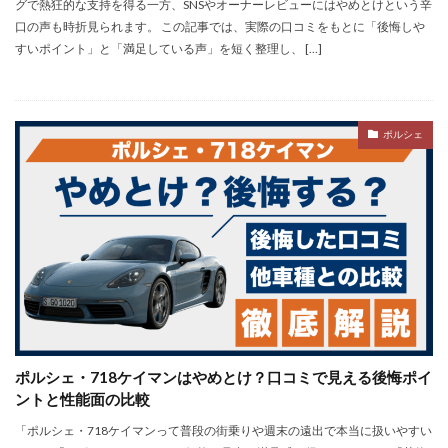
グで熱狂的な支持を得る一方、SNSやオーナーレビューにはやめとけという辛
口の声も時折見られます。 この記事では、実際の口コミをもとに「後悔しや
すいポイント」と「満足している声」を短く整理し、 […]
ポルシェ
ポルシェ・718ケイマンはやめとけ？口コミで見える後悔ポイ
ントと性能面の比較
「ポルシェ・718ケイマンって普段の街乗りや週末の遠出で本当に扱いやすい