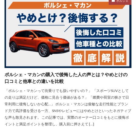
ポルシェ
ポルシェ・マカンの購入で後悔した人の声とは？やめとけの
口コミと他車との違いを比較
「ポルシェ・マカンって街乗りでも扱いやすいの？」 「スポーツSUVとして
の走りは満足だけど、価格に見合う価値がある？」 「燃費や荷室の狭さで日
常利用に後悔しないか心配…」 ポルシェ・マカンは俊敏な走行性能とブラン
ド力で高評価を受ける一方、SNSやレビューにはやめとけといったネガティブ
な声も散見されます。 この記事では、実際のオーナー口コミをもとに後悔ポ
イントと満足ポイントを整理し、購入前に押さえて […]