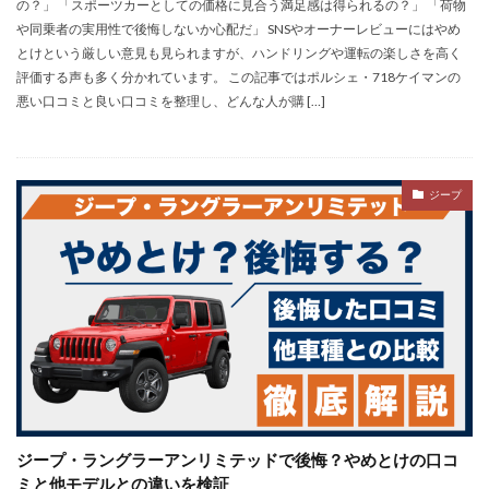
の？」 「スポーツカーとしての価格に見合う満足感は得られるの？」 「荷物
や同乗者の実用性で後悔しないか心配だ」 SNSやオーナーレビューにはやめ
とけという厳しい意見も見られますが、ハンドリングや運転の楽しさを高く
評価する声も多く分かれています。 この記事ではポルシェ・718ケイマンの
悪い口コミと良い口コミを整理し、どんな人が購 […]
ジープ
ジープ・ラングラーアンリミテッドで後悔？やめとけの口コ
ミと他モデルとの違いを検証