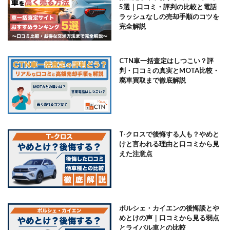
5選｜口コミ・評判の比較と電話
ラッシュなしの売却手順のコツを
完全解説
CTN車一括査定はしつこい？評
判・口コミの真実とMOTA比較・
廃車買取まで徹底解説
T-クロスで後悔する人も？やめと
けと言われる理由と口コミから見
えた注意点
ポルシェ・カイエンの後悔談とや
めとけの声｜口コミから見る弱点
とライバル車との比較