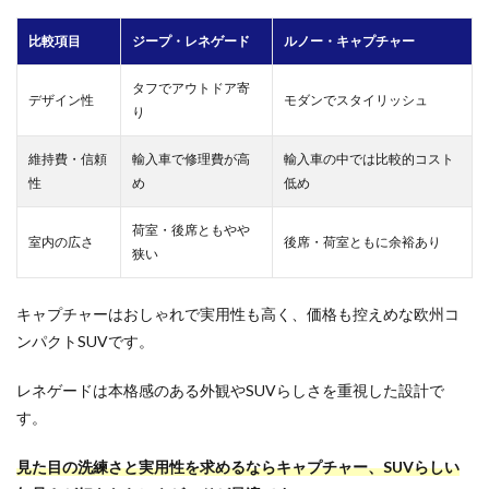
比較項目
ジープ・レネゲード
ルノー・キャプチャー
タフでアウトドア寄
デザイン性
モダンでスタイリッシュ
り
維持費・信頼
輸入車で修理費が高
輸入車の中では比較的コスト
性
め
低め
荷室・後席ともやや
室内の広さ
後席・荷室ともに余裕あり
狭い
キャプチャーはおしゃれで実用性も高く、価格も控えめな欧州コ
ンパクトSUVです。
レネゲードは本格感のある外観やSUVらしさを重視した設計で
す。
見た目の洗練さと実用性を求めるならキャプチャー、SUVらしい