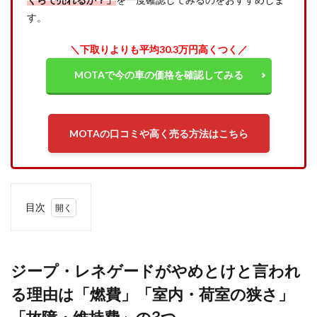
す。
＼下取りよりも平均30.3万円高くつく／
MOTAで今の車の価格を確認してみる
MOTAの口コミや高く売る方法はこちら
目次
1
ジー
プ・
レネ
ジープ・レネゲードがやめとけと言われ
ゲー
る理由は「燃費」「室内・荷室の狭さ」
ドが
やめ
とけ