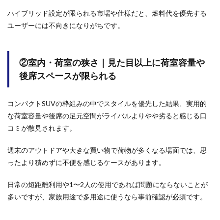
スが
ハイブリッド設定が限られる市場や仕様だと、燃料代を優先する
限ら
ユーザーには不向きになりがちです。
れる
1.3
③故
障・
②室内・荷室の狭さ｜見た目以上に荷室容量や
維持
後席スペースが限られる
費｜
輸入
車ゆ
コンパクトSUVの枠組みの中でスタイルを優先した結果、実用的
えの
部品
な荷室容量や後席の足元空間がライバルよりやや劣ると感じる口
代・
コミが散見されます。
修理
費と
個体
週末のアウトドアや大きな買い物で荷物が多くなる場面では、思
差に
ったより積めずに不便を感じるケースがあります。
よる
信頼
性の
日常の短距離利用や1〜2人の使用であれば問題にならないことが
声
多いですが、家族用途で多用途に使うなら事前確認が必須です。
2
ジー