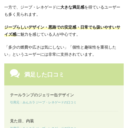
較｜
一方で、ジープ・レネゲードに
大きな満足感
を得ているユーザー
選ぶ
なら
も多く見られます。
どっ
ち？
ジープらしいデザイン・悪路での安定感・日常でも扱いやすいサ
5
イズ感
に魅力を感じている人が中心です。
ジー
プ・
「多少の燃費や広さは気にしない」「個性と趣味性を重視した
レネ
い」というユーザーには非常に支持されています。
ゲー
ドを
おす
すめ
満足した口コミ
する
人／
おす
すめ
テールランプのジェリー缶デザイン
しな
い人
引用元：みんカラ ジープ・レネゲードの口コミ
6
ジー
プ・
見た目、内装
レネ