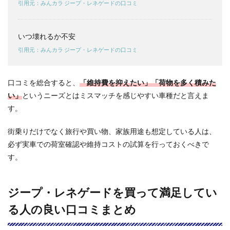
引用元：みんカラ ジープ・レネゲードの口コミ
レネ
ゲー
ド vs
マツ
いつ壊れるか不安
ダ・
引用元：みんカラ ジープ・レネゲードの口コミ
CX-3
を比
較｜
選ぶ
口コミを総合すると、
「維持費を抑えたい」「荷物を多く積みた
なら
い」
というニーズとはミスマッチを感じやすい車種だと言えま
どっ
す。
ち？
4.3
街乗りだけでなく旅行や買い物、家族用途も想定している人は、
ジー
必ず実車での荷室確認や維持コストの試算を行っておくべきで
プ・
レネ
す。
ゲー
ド vs
ルノ
ジープ・レネゲードを買って満足してい
ー・
キャ
る人の良い口コミまとめ
プチ
ャー
を比