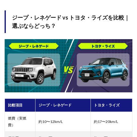
ドは
どん
な人
ジープ・レネゲード vs トヨタ・ライズを比較｜
に向
いて
選ぶならどっち？
いま
す
か？
6.5
ジー
プ・
レネ
ゲー
ドの
魅力
や特
徴は
何で
比較項目
ジープ・レネゲード
トヨタ・ライズ
す
か？
燃費（実燃
約10〜12km/L
約17〜20km/L
費）