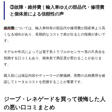
プ・
③故障・維持費｜輸入車ゆえの部品代・修理費
レネ
ゲー
と個体差による信頼性の声
ドを
買っ
て後
維持費
については、輸入車特有の部品代や修理費が国産車より高
悔し
くなる傾向があり、長期的なコストで差が出るとの指摘が多いで
た人
の悪
す。
い口
コミ
モデルや年式によっては電子系トラブルやセンサー系の不具合を
まと
め
指摘する口コミもあり、個体差で満足度が変わることがありま
す。
3
ジー
プ・
購入前には保証内容やディーラーの整備網、実際の点検費用を確
レネ
認してトータルコストを把握することが重要です。
ゲー
ドを
買っ
ジープ・レネゲードを買って後悔した人
て満
足し
の悪い口コミまとめ
てい
る人