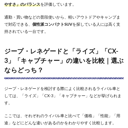
ドの
やすさ」のバランス
を評価しています。
後席
や荷
通勤・買い物などの普段使いから、軽いアウトドアやキャンプま
室は
狭い
で対応できる、
個性派コンパクトSUV
を探している人には高く支
です
持されている一台です。
か？
6.3
ジー
ジープ・レネゲードと「ライズ」「CX-
プ・
レネ
3」「キャプチャー」の違いを比較｜選ぶ
ゲー
ならどっち？
ドは
故障
しや
すい
ジープ・レネゲードを検討する際によく比較されるライバル車と
です
か？
しては、「ライズ」「CX-3」「キャプチャー」などが挙げられま
す。
6.4
ジー
プ・
ここでは、それぞれのライバル車と比べて「価格」「性能」「用
レネ
途」などにどんな違いがあるのかをわかりやすく比較します。
ゲー