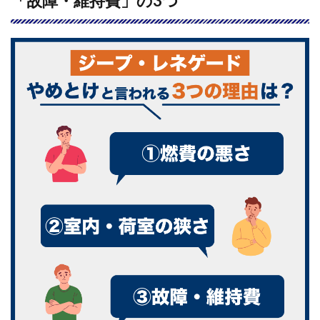
「故障・維持費」の3つ
と言
われ
る理
由は
「燃
費」
「室
内・
荷室
の狭
さ」
「故
障・
維持
費」
の3
つ
1.1
①燃
費｜
車体
特性
とエ
ンジ