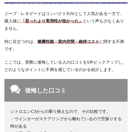
の良
い口
ジープ・レネゲードはコンパクトSUVとして人気がある一方で、
コミ
まと
購入後に
「思ったより実用性が低かった」
という声も少なくあり
め
ません。
4
ジー
特に目立つのは、
燃費性能・室内空間・維持コスト
に関する不満
プ・
です。
レネ
ゲー
ここでは、実際に後悔している人の口コミを5件ピックアップし、
ドと
「ラ
どのようなポイントに不満を感じているのかを紹介します。
イ
ズ」
「CX-
3」
後悔した口コミ
「キ
ャプ
チャ
ー」
シトロエンC3からの乗り換えなので、その比較です。
の違
・ウインカーがステアリングから離れているので空振りする
いを
比較
時がある
｜選