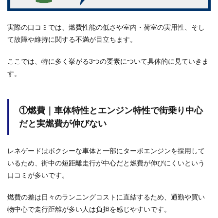
ン特
性で
街乗
実際の口コミでは、燃費性能の低さや室内・荷室の実用性、そし
り中
て故障や維持に関する不満が目立ちます。
心だ
と実
燃費
ここでは、特に多く挙がる3つの要素について具体的に見ていきま
が伸
す。
びな
い
1.2
①燃費｜車体特性とエンジン特性で街乗り中心
②室
内・
だと実燃費が伸びない
荷室
の狭
さ｜
レネゲードはボクシーな車体と一部にターボエンジンを採用して
見た
いるため、街中の短距離走行が中心だと燃費が伸びにくいという
目以
上に
口コミが多いです。
荷室
容量
燃費の差は日々のランニングコストに直結するため、通勤や買い
や後
席ス
物中心で走行距離が多い人は負担を感じやすいです。
ペー