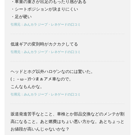
・車重の重さが出足のもったり感がある
ぶな
・シートポジションが決まりにくい
らど
っ
・足が硬い
ち？
引用元：みんカラ ジープ・レネゲードの口コミ
4.1
ジー
プ・
低速ギアの変則時がカクカクしてる
レネ
引用元：みんカラ ジープ・レネゲードの口コミ
ゲー
ド vs
トヨ
タ・
ヘッドとホグ以外ハロゲンなのには驚いた。
ライ
(；－ω－)ｳｰﾝまぁアメ車なので。
ズを
比較
こんなもんかな。
｜選
引用元：みんカラ ジープ・レネゲードの口コミ
ぶな
らど
っ
ち？
坂道発進苦手なとこと、車検とか部品交換などのメンテが割
高になること。あと燃費はちょい悪い方かな。あとちょっと
4.2
ジー
お値段が高いんじゃないかな？
プ・