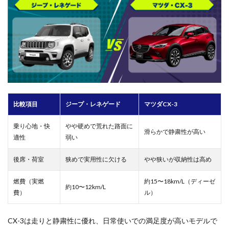
比較項目
ジープ・レネゲード
マツダCX-3
乗り心地・快
やや硬めで荒れた路面に
滑らかで静粛性が高い
適性
弱い
後席・荷室
狭めで実用性に欠ける
やや狭いが収納性は高め
燃費（実燃
約15〜18km/L（ディーゼ
約10〜12km/L
費）
ル）
CX-3は走りと静粛性に優れ、日常使いでの満足度が高いモデルで