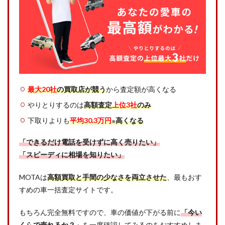
最大20社
の買取店が競う
から査定額が高くなる
やりとりするのは
高額査定
上位3社
のみ
下取りよりも
平均30.3万円
高くなる
※
「できるだけ電話を受けずに高く売りたい」
「スピーディに相場を知りたい」
MOTAは
高額買取と手間の少なさを両立させた
、最もおす
すめの車一括査定サイトです。
もちろん完全無料ですので、車の価値が下がる前に
「今い
くらで売れるか？」
を一度確認してみるのをおすすめしま