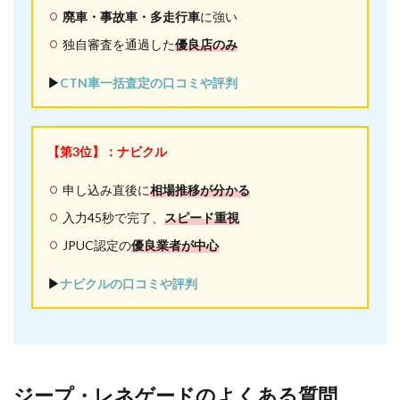
廃車・事故車・多走行車
に強い
独自審査を通過した
優良店のみ
▶︎
CTN車一括査定の口コミや評判
【第3位】：ナビクル
申し込み直後に
相場推移が分かる
入力45秒で完了、
スピード重視
JPUC認定の
優良業者が中心
▶︎
ナビクルの口コミや評判
ジープ・レネゲードのよくある質問