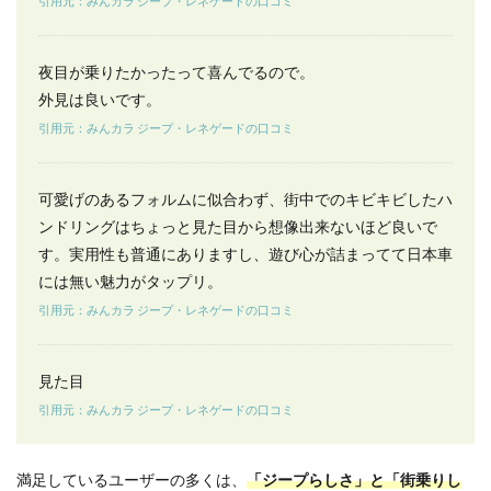
引用元：みんカラ ジープ・レネゲードの口コミ
ゲー
ドの
よく
ある
夜目が乗りたかったって喜んでるので。
質問
外見は良いです。
6.1
引用元：みんカラ ジープ・レネゲードの口コミ
ジー
プ・
レネ
可愛げのあるフォルムに似合わず、街中でのキビキビしたハ
ゲー
ンドリングはちょっと見た目から想像出来ないほど良いで
ドの
実燃
す。実用性も普通にありますし、遊び心が詰まってて日本車
費は
には無い魅力がタップリ。
どれ
くら
引用元：みんカラ ジープ・レネゲードの口コミ
いで
す
か？
見た目
6.2
引用元：みんカラ ジープ・レネゲードの口コミ
ジー
プ・
レネ
満足しているユーザーの多くは、
「ジープらしさ」と「街乗りし
ゲー