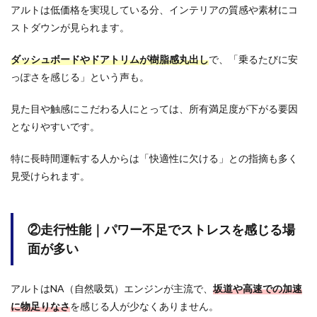
が多
アルトは低価格を実現している分、インテリアの質感や素材にコ
い
ストダウンが見られます。
1.3
③収
ダッシュボードやドアトリムが樹脂感丸出し
で、「乗るたびに安
納力
っぽさを感じる」という声も。
｜荷
室が
狭
見た目や触感にこだわる人にとっては、所有満足度が下がる要因
く、
となりやすいです。
積載
性に
不満
特に長時間運転する人からは「快適性に欠ける」との指摘も多く
が出
見受けられます。
やす
い
2
②走行性能｜パワー不足でストレスを感じる場
アル
トを
面が多い
買っ
て後
悔し
アルトはNA（自然吸気）エンジンが主流で、
坂道や高速での加速
た人
の悪
に物足りなさ
を感じる人が少なくありません。