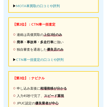
▶︎
MOTA車買取の口コミや評判
【第2位】：CTN車一括査定
連絡は高価買取の
上位3社のみ
廃車・事故車・多走行車
に強い
独自審査を通過した
優良店のみ
▶︎
CTN車一括査定の口コミや評判
【第3位】：ナビクル
申し込み直後に
相場推移が分かる
入力45秒で完了、
スピード重視
JPUC認定の
優良業者が中心