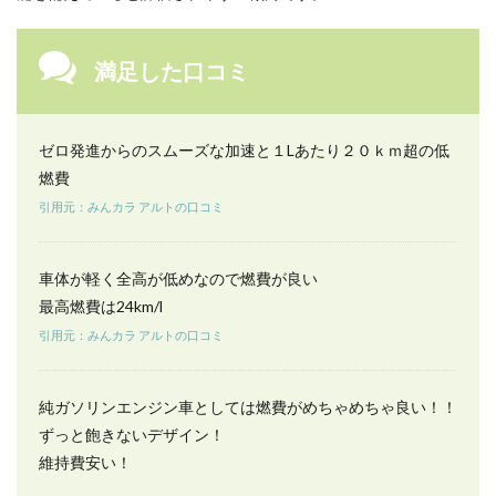
か？
6.4
満足した口コミ
アル
トの
荷室
はど
のく
ゼロ発進からのスムーズな加速と１Lあたり２０ｋｍ超の低
らい
燃費
使え
ます
引用元：みんカラ アルトの口コミ
か？
6.5
車体が軽く全高が低めなので燃費が良い
アル
トに
最高燃費は24km/l
安全
引用元：みんカラ アルトの口コミ
装備
は搭
載さ
れて
純ガソリンエンジン車としては燃費がめちゃめちゃ良い！！
いま
ずっと飽きないデザイン！
す
維持費安い！
か？