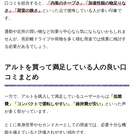
6.2
口コミを総合すると、
「内装のチープさ」「加速性能の物足りな
アル
さ」「荷室の狭さ」
といった点で後悔している人が多い印象で
トの
す。
内装
は安
っぽ
通勤や近所の買い物など街乗り中心なら気にならないかもしれま
いと
せんが、長距離ドライブや荷物を多く積む用途では慎重に検討す
言わ
れる
る必要があるでしょう。
のは
本当
です
アルトを買って満足している人の良い口
か？
コミまとめ
6.3
アル
トは
高速
一方で、アルトを購入して満足しているユーザーからは
「低燃
道路
費」「コンパクトで運転しやすい」「維持費が安い」
といった声
での
走行
が多く挙がっています。
に向
いて
とくに単身世帯やセカンドカーとしての用途では、必要十分な機
いま
す
能を備えていると評価されやすい傾向です。