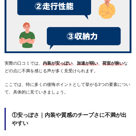
①安
っぽ
さ｜
内装
や質
感の
チー
プさ
に不
満が
出や
すい
実際の口コミでは、
内装が安っぽい
、
加速が弱い
、
荷室が狭い
な
どの点に不満を感じる声が多く見受けられます。
1.2
②走
行性
ここでは、特に多くの後悔ポイントとして挙がる3つの要素につい
能｜
て、具体的に見ていきましょう。
パワ
ー不
足で
スト
①安っぽさ｜内装や質感のチープさに不満が出
レス
を感
やすい
じる
場面