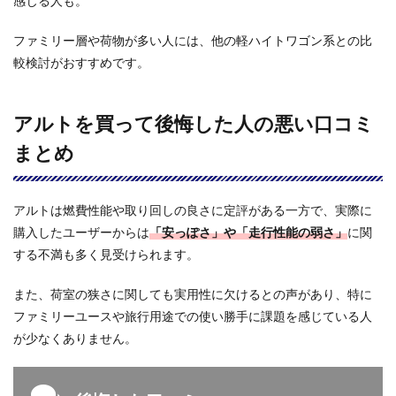
感じる人も。
「N-
ONE」
ファミリー層や荷物が多い人には、他の軽ハイトワゴン系との比
の違い
較検討がおすすめです。
を比較
｜選ぶ
ならど
っち？
アルトを買って後悔した人の悪い口コミ
4.1
まとめ
アル
ト vs
ミラ
イー
アルトは燃費性能や取り回しの良さに定評がある一方で、実際に
スを
購入したユーザーからは
「安っぽさ」や「走行性能の弱さ」
に関
比較
｜選
する不満も多く見受けられます。
ぶな
らど
また、荷室の狭さに関しても実用性に欠けるとの声があり、特に
っ
ファミリーユースや旅行用途での使い勝手に課題を感じている人
ち？
が少なくありません。
4.2
アル
ト vs
ワゴ