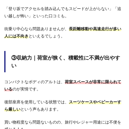
い口
コミ
「登り坂でアクセルを踏み込んでもスピードが上がらない」「追
まと
い越しが怖い」といった口コミも。
め
3
街乗り中心なら問題ありませんが、
長距離移動や高速走行が多い
アル
人には不向き
といえるでしょう。
トを
買っ
て満
足し
てい
③収納力｜荷室が狭く、積載性に不満が出やす
る人
い
の良
い口
コミ
コンパクトなボディのアルトは、
荷室スペースが非常に限られて
まと
め
いる
のが実情です。
4
ア
後部座席を使用している状態では、
スーツケースやベビーカーす
ルトと
「ミラ
ら厳しい
という声もあります。
イー
ス」
買い物程度なら問題ないものの、旅行やレジャー用途には不便を
「ワゴ
ンR」