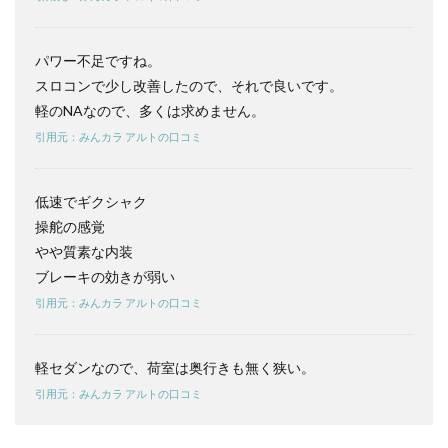
する
人／
おす
パワー不足ですね。
すめ
しな
スロコンで少し改善したので、それで良いです。
い人
軽のNAなので、多くは求めません。
6
引用元：みんカラ アルトの口コミ
アル
トの
よく
低速でギクシャク
ある
操舵の感覚
質問
やや質素な内装
6.1
ブレーキの効きが弱い
アル
トは
引用元：みんカラ アルトの口コミ
どん
な人
に向
軽セダンなので、荷室は奥行きも無く狭い。
いて
いま
引用元：みんカラ アルトの口コミ
す
か？