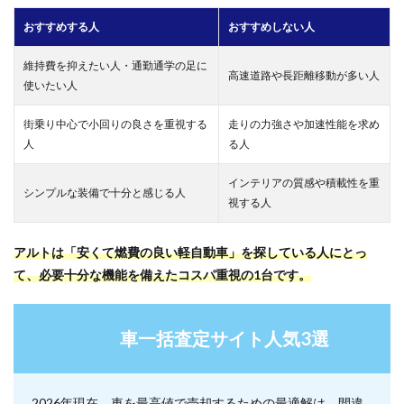
おすすめする人
おすすめしない人
維持費を抑えたい人・通勤通学の足に
高速道路や長距離移動が多い人
使いたい人
街乗り中心で小回りの良さを重視する
走りの力強さや加速性能を求め
人
る人
インテリアの質感や積載性を重
シンプルな装備で十分と感じる人
視する人
アルトは「安くて燃費の良い軽自動車」を探している人にとっ
て、必要十分な機能を備えたコスパ重視の1台です。
車一括査定サイト人気3選
2026年現在、車を最高値で売却するための最適解は、間違