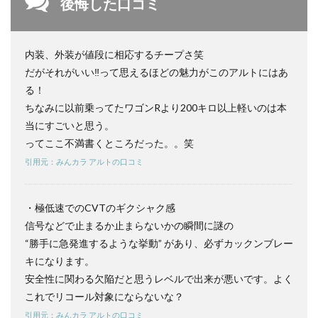
後悔した口コミ
ンRを
比較
｜選
ぶな
内装、外装が値段に相応するチープさ笑
らど
だがそれがいい‼︎って思えるほどの魅力がこのアルトにはあ
っ
ち？
る！
ちなみに以前乗ってたワゴンRより200キロ以上軽いのは本
4.3
アル
当にすごいと思う。
ト vs
ってここ不満書くところだった。。笑
N-
引用元：みんカラ アルトの口コミ
ONE
を比
較｜
選ぶ
・極低速でのCVTのギクシャク感
なら
信号などで止まるか止まらないかの瞬間に謎の
どっ
ち？
“勝手に急発進するような挙動” があり、必ずカックンブレー
キになります。
5
アル
安全性に関わる欠陥だと思うレベルで出来が悪いです。よく
トを
これでリコール対象にならないな？
おす
すめ
引用元：みんカラ アルトの口コミ