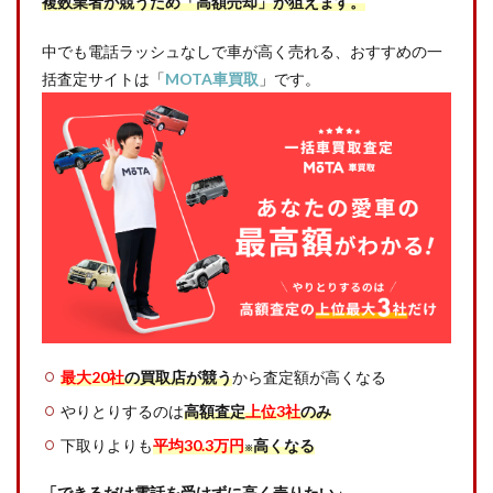
複数業者が競うため「高額売却」が狙えます。
中でも電話ラッシュなしで車が高く売れる、おすすめの一
括査定サイトは「
MOTA車買取
」です。
最大20社
の買取店が競う
から査定額が高くなる
やりとりするのは
高額査定
上位3社
のみ
下取りよりも
平均30.3万円
高くなる
※
「できるだけ電話を受けずに高く売りたい」