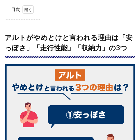
目次
1
アル
トが
やめ
アルトがやめとけと言われる理由は「安
とけ
っぽさ」「走行性能」「収納力」の3つ
と言
われ
る理
由は
「安
っぽ
さ」
「走
行性
能」
「収
納
力」
の3
つ
1.1