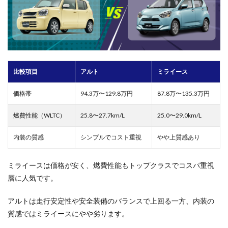
比較項目
アルト
ミライース
価格帯
94.3万〜129.8万円
87.8万〜135.3万円
燃費性能（WLTC）
25.8〜27.7km/L
25.0〜29.0km/L
内装の質感
シンプルでコスト重視
やや上質感あり
ミライースは価格が安く、燃費性能もトップクラスでコスパ重視
層に人気です。
アルトは走行安定性や安全装備のバランスで上回る一方、内装の
質感ではミライースにやや劣ります。