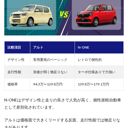
比較項目
アルト
N-ONE
デザイン性
実用重視のベーシック
レトロで個性的
走行性能
加速が弱く物足りない
ターボ仕様ありで力強い
価格帯
94.3万〜129.8万円
139.8万〜179.1万円
N-ONEはデザイン性と走りの良さで人気が高く、個性派軽自動車
として差別化されています。
アルトは価格面で大きくリードする反面、走行性能では物足りな
さがあります。