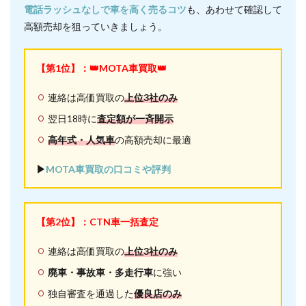
電話ラッシュなしで車を高く売るコツ
も、あわせて確認して
高額売却を狙っていきましょう。
【第1位】：👑MOTA車買取👑
連絡は高価買取の
上位3社のみ
翌日18時に
査定額が一斉開示
高年式・人気車
の高額売却に最適
▶︎
MOTA車買取の口コミや評判
【第2位】：CTN車一括査定
連絡は高価買取の
上位3社のみ
廃車・事故車・多走行車
に強い
独自審査を通過した
優良店のみ