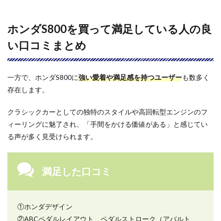
はど
れく
らい
ホンダS800を買って満足している人の良
かか
い口コミまとめ
りま
す
か？
6.3
一方で、ホンダS800に
強い愛着や満足感を持つユーザー
も数多く
ホン
存在します。
ダ
S800
クラシックカーとしての独特のスタイルや高回転型エンジンのフ
の魅
力や
ィーリングに魅了され、「手間をかける価値がある」と感じてい
楽し
る声が多く見受けられます。
み方
は何
です
か？
満足した口コミ
6.4
ホン
ダ
①ホンダデザイン
S800
②ABCペダルレイアウト、ペダルストローク（アバルト
は修