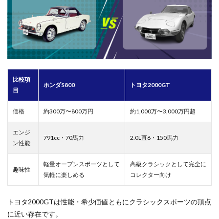
比較項
ホンダS800
トヨタ2000GT
目
価格
約300万〜800万円
約1,000万〜3,000万円超
エンジ
791cc・70馬力
2.0L直6・150馬力
ン性能
軽量オープンスポーツとして
高級クラシックとして完全に
趣味性
気軽に楽しめる
コレクター向け
トヨタ2000GTは性能・希少価値ともにクラシックスポーツの頂点
に近い存在です。