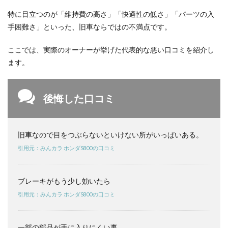
ホンダ
S800 vs
特に目立つのが「維持費の高さ」「快適性の低さ」「パーツの入
トヨタ
手困難さ」といった、旧車ならではの不満点です。
2000GT
を比較
｜選ぶ
ここでは、実際のオーナーが挙げた代表的な悪い口コミを紹介し
ならど
ます。
っち？
4.2
ホン
後悔した口コミ
ダ
S800
vs マ
ツダ
旧車なので目をつぶらないといけない所がいっぱいある。
ロー
ドス
引用元：みんカラ ホンダS800の口コミ
ター
を比
較｜
ブレーキがもう少し効いたら
選ぶ
なら
引用元：みんカラ ホンダS800の口コミ
どっ
ち？
一部の部品が手に入りにくい事。
4.3
ホ