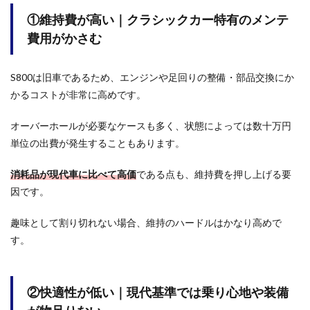
適性
①維持費が高い｜クラシックカー特有のメンテ
が低
い｜
費用がかさむ
現代
基準
では
S800は旧車であるため、エンジンや足回りの整備・部品交換にか
乗り
心地
かるコストが非常に高めです。
や装
備が
オーバーホールが必要なケースも多く、状態によっては数十万円
物足
りな
単位の出費が発生することもあります。
い
消耗品が現代車に比べて高価
である点も、維持費を押し上げる要
1.3
③パ
因です。
ーツ
入手
趣味として割り切れない場合、維持のハードルはかなり高めで
が困
す。
難｜
修理
対応
が限
②快適性が低い｜現代基準では乗り心地や装備
ら
れ、