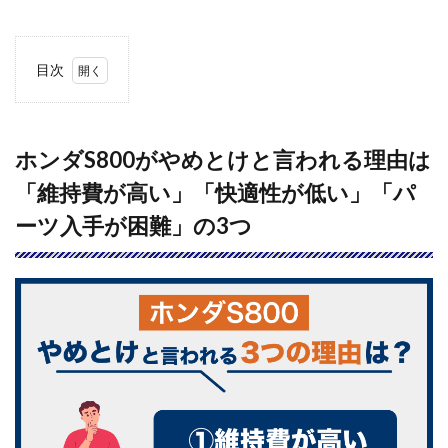
目次
1
ホン
ダ
S800
ホンダS800がやめとけと言われる理由は
がや
「維持費が高い」「快適性が低い」「パ
めと
けと
ーツ入手が困難」の3つ
言わ
れる
理由
は
「維
持費
が高
い」
「快
適性
が低
い」
「パ