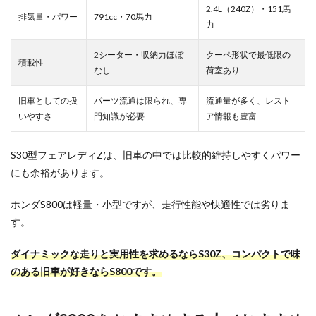
2.4L（240Z）・151馬
排気量・パワー
791cc・70馬力
力
2シーター・収納力ほぼ
クーペ形状で最低限の
積載性
なし
荷室あり
旧車としての扱
パーツ流通は限られ、専
流通量が多く、レスト
いやすさ
門知識が必要
ア情報も豊富
S30型フェアレディZは、旧車の中では比較的維持しやすくパワー
にも余裕があります。
ホンダS800は軽量・小型ですが、走行性能や快適性では劣りま
す。
ダイナミックな走りと実用性を求めるならS30Z、コンパクトで味
のある旧車が好きならS800です。