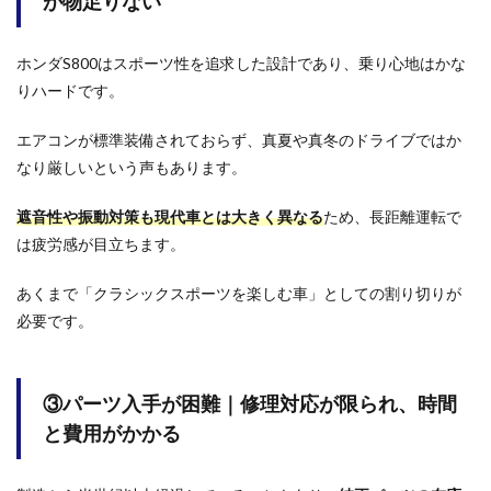
が物足りない
時間
と費
用が
ホンダS800はスポーツ性を追求した設計であり、乗り心地はかな
かか
る
りハードです。
2
エアコンが標準装備されておらず、真夏や真冬のドライブではか
ホン
ダ
なり厳しいという声もあります。
S800
を買
遮音性や振動対策も現代車とは大きく異なる
ため、長距離運転で
って
後悔
は疲労感が目立ちます。
した
人の
あくまで「クラシックスポーツを楽しむ車」としての割り切りが
悪い
必要です。
口コ
ミま
とめ
3
③パーツ入手が困難｜修理対応が限られ、時間
ホン
と費用がかかる
ダ
S800
を買