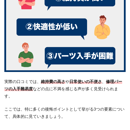
ーツ
入手
が困
難」
の3
つ
1.1
①維
持費
が高
い｜
クラ
シッ
クカ
ー特
実際の口コミでは、
維持費の高さ
や
日常使いの不便さ
、
修理パー
有の
ツの入手難易度
などの点に不満を感じる声が多く見受けられま
メン
す。
テ費
用が
かさ
ここでは、特に多くの後悔ポイントとして挙がる3つの要素につい
む
て、具体的に見ていきましょう。
1.2
②快