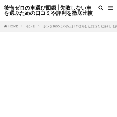
後悔ゼロの車選び図鑑 | 失敗しない車
を選ぶための口コミや評判を徹底比較
HOME
ホンダ
ホンダS800はやめとけ？後悔した口コミと評判、