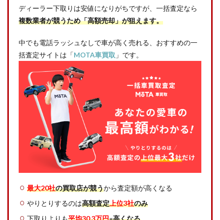
ディーラー下取りは安値になりがちですが、一括査定なら
複数業者が競うため「高額売却」が狙えます。
中でも電話ラッシュなしで車が高く売れる、おすすめの一
括査定サイトは「
MOTA車買取
」です。
最大20社
の買取店が競う
から査定額が高くなる
やりとりするのは
高額査定
上位3社
のみ
下取りよりも
平均30.3万円
高くなる
※