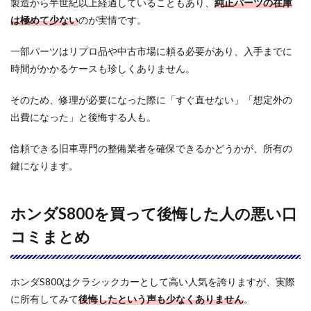
製造から半世紀以上経過していることもあり、
純正パーツの在庫
って
満足
は極めて少ない
のが実情です。
して
いる
一部パーツはリプロ品や中古市場に頼る必要があり、入手までに
人の
良い
時間がかかるケースも珍しくありません。
口コ
ミま
そのため、修理が必要になった際に「すぐ直せない」「想定外の
とめ
出費になった」と後悔する人も。
4
ホンダ
S800と「ト
信頼できる旧車専門の整備業者を確保できるかどうかが、所有の
ヨタ
2000GT」
鍵になります。
「マツダロ
ードスタ
ー」「日産
ホンダS800を買って後悔した人の悪い口
フェアレデ
ィ
コミまとめ
Z（S30）」
の違いを比
較｜選ぶな
らどっち？
ホンダS800はクラシックカーとして高い人気を誇りますが、実際
に所有してみて
4.1
後悔したという声も少なくありません
。