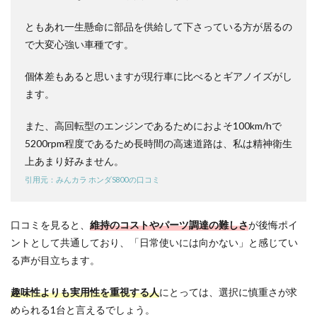
ダ
S800
ともあれ一生懸命に部品を供給して下さっている方が居るの
のよ
で大変心強い車種です。
くあ
る質
問
個体差もあると思いますが現行車に比べるとギアノイズがし
ます。
6.1
ホン
また、高回転型のエンジンであるためにおよそ100km/hで
ダ
S800
5200rpm程度であるため長時間の高速道路は、私は精神衛生
は普
上あまり好みません。
段使
いに
引用元：みんカラ ホンダS800の口コミ
向い
てい
ます
口コミを見ると、
維持のコストやパーツ調達の難しさ
が後悔ポイ
か？
ントとして共通しており、「日常使いには向かない」と感じてい
6.2
る声が目立ちます。
ホン
ダ
S800
趣味性よりも実用性を重視する人
にとっては、選択に慎重さが求
の維
められる1台と言えるでしょう。
持費