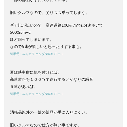
ンダS800
vs 日産フ
旧いクルマなので、労りつつ乗ってしまう。
ェアレデ
ィ
ギア比が低いので 高速道路100km/hでは4速ギアで
Z（S30）
を比較｜
5000rpm+α
選ぶなら
ほど回ってしまいます。
どっち？
なので5速が欲しいと思ったりする事も。
5
引用元：みんカラ ホンダS800の口コミ
ホン
ダ
S800
をお
夏は熱中症に気を付けねば。
すす
高速道路を１００㌔で巡行するとかなりの騒音
めす
５速があれば、
る人
／お
引用元：みんカラ ホンダS800の口コミ
すす
めし
ない
人
消耗品以外の一部の部品が手に入りにくい。
6
旧いクルマなので仕方が無い事ですが。
ホン