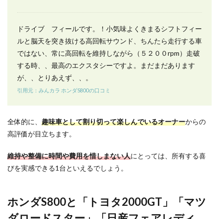
ドライブ フィールです。！小気味よくきまるシフトフィー
ルと脳天を突き抜ける高回転サウンド、ちんたら走行する車
ではない、常に高回転を維持しながら（５２００rpm）走破
する時、、最高のエクスタシーですよ。まだまだあります
が、、とりあえず、、。
引用元：みんカラ ホンダS800の口コミ
全体的に、
趣味車として割り切って楽しんでいるオーナー
からの
高評価が目立ちます。
維持や整備に時間や費用を惜しまない人
にとっては、所有する喜
びを実感できる1台といえるでしょう。
ホンダS800と「トヨタ2000GT」「マツ
ダロードスター」「日産フェアレディ