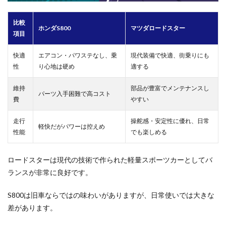
比較
ホンダS800
マツダロードスター
項目
快適
エアコン・パワステなし、乗
現代装備で快適、街乗りにも
性
り心地は硬め
適する
維持
部品が豊富でメンテナンスし
パーツ入手困難で高コスト
費
やすい
走行
操舵感・安定性に優れ、日常
軽快だがパワーは控えめ
性能
でも楽しめる
ロードスターは現代の技術で作られた軽量スポーツカーとしてバ
ランスが非常に良好です。
S800は旧車ならではの味わいがありますが、日常使いでは大きな
差があります。