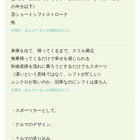
理や
の半分以下）
パー
③ショートシフトストローク
ツ交
換が
他
難し
引用元：みんカラ ホンダS800の口コミ
いで
す
か？
車庫を出て、帰ってくるまで、スリル満点
6.5
無事帰ってくるだけで幸せを感じられる
ホン
ダ
幹線道路を流れに乗ろうとするだけでもスポーツ
S800
（遅いという意味ではなく、シフトが忙しい）
はど
シンクロが良いのか、旧車なのにシフトは楽ちん
んな
人に
引用元：みんカラ ホンダS800の口コミ
向い
てい
ます
・スポーツカーとして。
か？
・クルマのデザイン。
・クルマの造り込み。